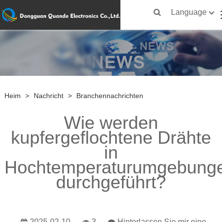
Language
Heim
>
Nachricht
>
Branchennachrichten
Wie werden
kupfergeflochtene Drähte
in
Hochtemperaturumgebung
durchgeführt?
2025-02-10
3
Hinterlassen Sie mir eine