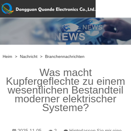
Heim
>
Nachricht
>
Branchennachrichten
Was macht
Kupfergeflechte zu einem
wesentlichen Bestandteil
moderner elektrischer
Systeme?
2025-11-05
2
Hinterlassen Sie mir eine