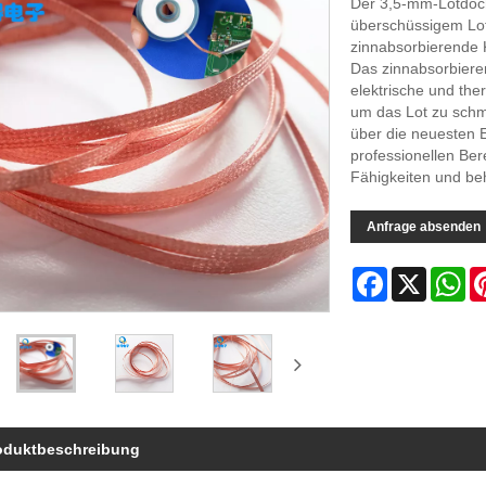
Der 3,5-mm-Lötdoch
überschüssigem Lot 
zinnabsorbierende K
Das zinnabsorbiere
elektrische und the
um das Lot zu schm
über die neuesten 
professionellen Ber
Fähigkeiten und beh
Anfrage absenden
Facebook
X
Wh
oduktbeschreibung