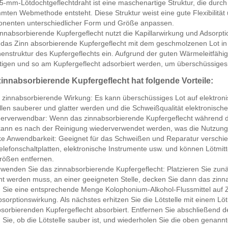
5-mm-Lötdochtgeflechtdraht ist eine maschenartige Struktur, die dur
mten Webmethode entsteht. Diese Struktur weist eine gute Flexibilität
nenten unterschiedlicher Form und Größe anpassen.
nnabsorbierende Kupfergeflecht nutzt die Kapillarwirkung und Adsorpti
das Zinn absorbierende Kupfergeflecht mit dem geschmolzenen Lot in 
nstruktur des Kupfergeflechts ein. Aufgrund der guten Wärmeleitfähig
tigen und so am Kupfergeflecht adsorbiert werden, um überschüssiges 
innabsorbierende Kupfergeflecht hat folgende Vorteile:
 zinnabsorbierende Wirkung: Es kann überschüssiges Lot auf elektronis
llen sauberer und glatter werden und die Schweißqualität elektronische
derverwendbar: Wenn das zinnabsorbierende Kupfergeflecht während de
 kann es nach der Reinigung wiederverwendet werden, was die Nutzung
rke Anwendbarkeit: Geeignet für das Schweißen und Reparatur verschi
elefonschaltplatten, elektronische Instrumente usw. und können Lötmi
rößen entfernen.
rwenden Sie das zinnabsorbierende Kupfergeflecht: Platzieren Sie zun
nt werden muss, an einer geeigneten Stelle, decken Sie dann das zinn
n Sie eine entsprechende Menge Kolophonium-Alkohol-Flussmittel auf Z
sorptionswirkung. Als nächstes erhitzen Sie die Lötstelle mit einem 
sorbierenden Kupfergeflecht absorbiert. Entfernen Sie abschließend d
 Sie, ob die Lötstelle sauber ist, und wiederholen Sie die oben genannt