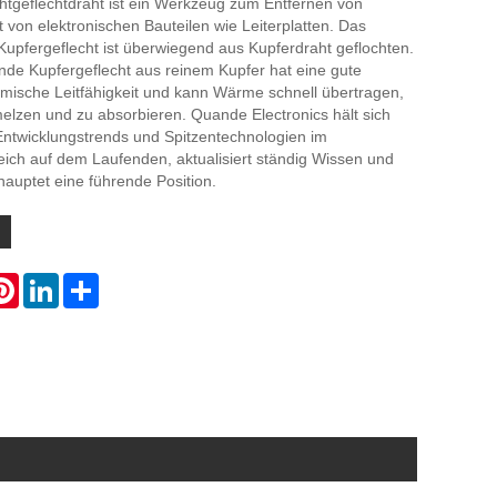
tgeflechtdraht ist ein Werkzeug zum Entfernen von
von elektronischen Bauteilen wie Leiterplatten. Das
upfergeflecht ist überwiegend aus Kupferdraht geflochten.
nde Kupfergeflecht aus reinem Kupfer hat eine gute
rmische Leitfähigkeit und kann Wärme schnell übertragen,
elzen und zu absorbieren. Quande Electronics hält sich
Entwicklungstrends und Spitzentechnologien im
eich auf dem Laufenden, aktualisiert ständig Wissen und
auptet eine führende Position.
atsApp
Pinterest
LinkedIn
Share