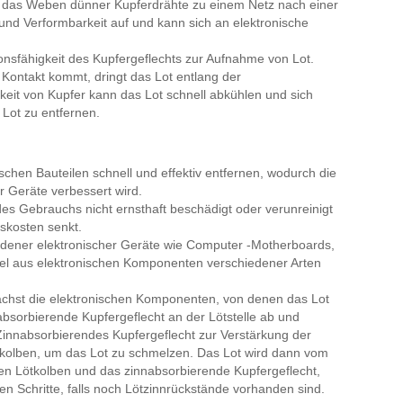
ch das Weben dünner Kupferdrähte zu einem Netz nach einer
 und Verformbarkeit auf und kann sich an elektronische
onsfähigkeit des Kupfergeflechts zur Aufnahme von Lot.
Kontakt kommt, dringt das Lot entlang der
keit von Kupfer kann das Lot schnell abkühlen und sich
Lot zu entfernen.
chen Bauteilen schnell und effektiv entfernen, wodurch die
r Geräte verbessert wird.
s Gebrauchs nicht ernsthaft beschädigt oder verunreinigt
skosten senkt.
edener elektronischer Geräte wie Computer -Motherboards,
ttel aus elektronischen Komponenten verschiedener Arten
ächst die elektronischen Komponenten, von denen das Lot
absorbierende Kupfergeflecht an der Lötstelle ab und
innabsorbierendes Kupfergeflecht zur Verstärkung der
Lötkolben, um das Lot zu schmelzen. Das Lot wird dann vom
en Lötkolben und das zinnabsorbierende Kupfergeflecht,
en Schritte, falls noch Lötzinnrückstände vorhanden sind.