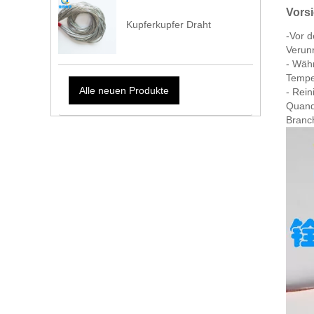
Vors
Kupferkupfer Draht
-Vor d
Verunr
- Währ
Tempe
Alle neuen Produkte
- Rein
Quande
Branc