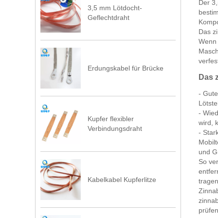
Der 3,
3,5 mm Lötdocht-
bestim
Geflechtdraht
Kompo
Das zi
Wenn 
Masche
verfes
Erdungskabel für Brücke
Das z
- Gute
Lötste
- Wie
Kupfer flexibler
wird,
Verbindungsdraht
- Sta
Mobilt
und G
So ve
entfer
Kabelkabel Kupferlitze
trage
Zinnab
zinnab
prüfen