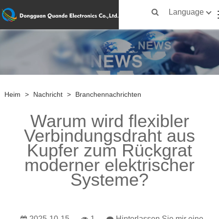
Language
Heim
>
Nachricht
>
Branchennachrichten
Warum wird flexibler
Verbindungsdraht aus
Kupfer zum Rückgrat
moderner elektrischer
Systeme?
2025-10-15
1
Hinterlassen Sie mir eine