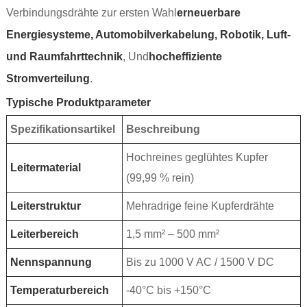
Verbindungsdrähte zur ersten Wahl
erneuerbare
Energiesysteme, Automobilverkabelung, Robotik, Luft-
und Raumfahrttechnik
, Und
hocheffiziente
Stromverteilung
.
Typische Produktparameter
Spezifikationsartikel
Beschreibung
Hochreines geglühtes Kupfer
Leitermaterial
(99,99 % rein)
Leiterstruktur
Mehradrige feine Kupferdrähte
Leiterbereich
1,5 mm² – 500 mm²
Nennspannung
Bis zu 1000 V AC / 1500 V DC
Temperaturbereich
-40°C bis +150°C