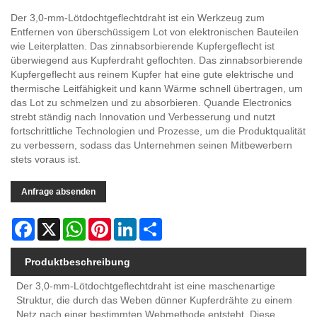
Der 3,0-mm-Lötdochtgeflechtdraht ist ein Werkzeug zum
Entfernen von überschüssigem Lot von elektronischen Bauteilen
wie Leiterplatten. Das zinnabsorbierende Kupfergeflecht ist
überwiegend aus Kupferdraht geflochten. Das zinnabsorbierende
Kupfergeflecht aus reinem Kupfer hat eine gute elektrische und
thermische Leitfähigkeit und kann Wärme schnell übertragen, um
das Lot zu schmelzen und zu absorbieren. Quande Electronics
strebt ständig nach Innovation und Verbesserung und nutzt
fortschrittliche Technologien und Prozesse, um die Produktqualität
zu verbessern, sodass das Unternehmen seinen Mitbewerbern
stets voraus ist.
Anfrage absenden
Facebook
X
WhatsApp
Pinterest
LinkedIn
Share
Produktbeschreibung
Der 3,0-mm-Lötdochtgeflechtdraht ist eine maschenartige
Struktur, die durch das Weben dünner Kupferdrähte zu einem
Netz nach einer bestimmten Webmethode entsteht. Diese