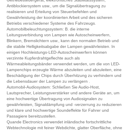
Getriebesteuergerät, elektronisches Stabilitätssystem,
Antiblockiersystem usw., um die Signalübertragung zu
realisieren und Erteilung von Steuerbefehlen und
Gewährleistung der koordinierten Arbeit und des sicheren
Betriebs verschiedener Systeme des Fahrzeugs.
Automobilbeleuchtungssystem: B. die interne
Leitungsverbindung von Lampen wie Autoscheinwerfern,
Blinkern, Bremslichtern usw., kann den normalen Betrieb und
die stabile Helligkeitsabgabe der Lampen gewährleisten. In
einigen Hochleistungs-LED-Autoscheinwerfern können
verzinnte Kupferdrahtgeflechte auch als
Wärmeableitungsbänder verwendet werden, um die von LED-
Lampenchips erzeugte Wärme abzuleiten und abzuleiten, eine
Beschädigung der Chips durch Überhitzung zu verhindern und
die Lebensdauer der Lampen zu verlängern .
Automobil-Audiosystem: Schließen Sie Audio-Host,
Lautsprecher, Leistungsverstärker und andere Geräte an, um
eine hochwertige Übertragung von Audiosignalen zu
gewährleisten, Signaldämpfung und -verzerrung zu reduzieren
und klare und hochwertige Soundeffekte für Fahrer und
Passagiere bereitzustellen.
Quande Electronics verwendet inländische fortschrittliche
Webtechnologie mit feiner Webdichte, glatter Oberfläche, ohne