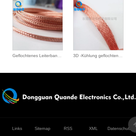
Geflochtenes Leiterband aus reinem Kupfer
3D -Kühlung geflochtener Kupferstreifen
Links
Sitemap
RSS
XML
Datenschutzrich