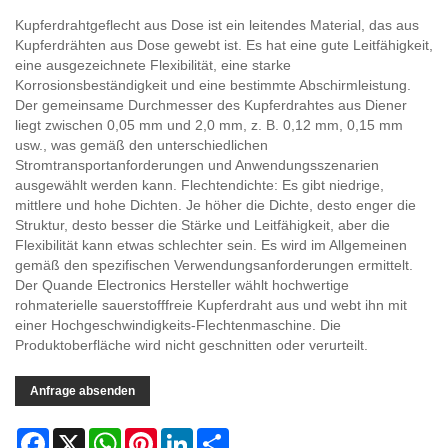
Kupferdrahtgeflecht aus Dose ist ein leitendes Material, das aus
Kupferdrähten aus Dose gewebt ist. Es hat eine gute Leitfähigkeit,
eine ausgezeichnete Flexibilität, eine starke
Korrosionsbeständigkeit und eine bestimmte Abschirmleistung.
Der gemeinsame Durchmesser des Kupferdrahtes aus Diener
liegt zwischen 0,05 mm und 2,0 mm, z. B. 0,12 mm, 0,15 mm
usw., was gemäß den unterschiedlichen
Stromtransportanforderungen und Anwendungsszenarien
ausgewählt werden kann. Flechtendichte: Es gibt niedrige,
mittlere und hohe Dichten. Je höher die Dichte, desto enger die
Struktur, desto besser die Stärke und Leitfähigkeit, aber die
Flexibilität kann etwas schlechter sein. Es wird im Allgemeinen
gemäß den spezifischen Verwendungsanforderungen ermittelt.
Der Quande Electronics Hersteller wählt hochwertige
rohmaterielle sauerstofffreie Kupferdraht aus und webt ihn mit
einer Hochgeschwindigkeits-Flechtenmaschine. Die
Produktoberfläche wird nicht geschnitten oder verurteilt.
Anfrage absenden
Facebook
X
WhatsApp
Pinterest
LinkedIn
Share